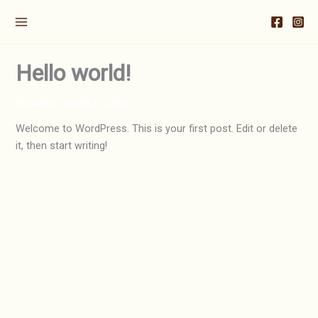
Aller
au
contenu
Hello world!
Par
admin
/
janvier 27, 2025
Welcome to WordPress. This is your first post. Edit or delete
it, then start writing!